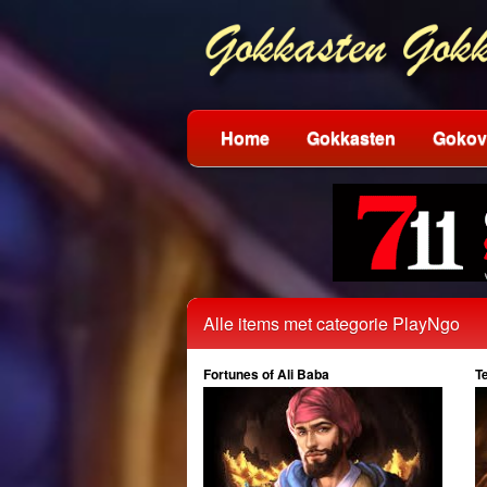
Home
Gokkasten
Gokov
Alle items met categorie PlayNgo
Fortunes of Ali Baba
T