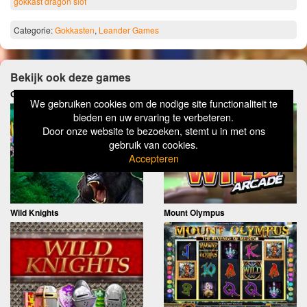
gokkast dragon slot
Categorie:
Gokkasten
,
Leander Games
Bekijk ook deze games
Gorilla Chief 2
Super Wild
We gebruiken cookies om de nodige site functionaliteit te
bieden en uw ervaring te verbeteren.
Door onze website te bezoeken, stemt u in met ons
gebruik van cookies.
Accepteren
Wild Knights
Mount Olympus