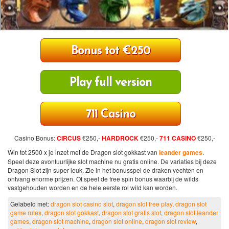
Bonus tot €250
Play full version
711 Casino
Casino Bonus:
CIRCUS
€250,-
HARDROCK
€250,-
711 CASINO
€250,-
Win tot 2500 x je inzet met de Dragon slot gokkast van
leander games
.
Speel deze avontuurlijke slot machine nu gratis online. De variaties bij deze
Dragon Slot zijn super leuk. Zie in het bonusspel de draken vechten en
ontvang enorme prijzen. Of speel de free spin bonus waarbij de wilds
vastgehouden worden en de hele eerste rol wild kan worden.
Gelabeld met:
dragon slot casino slot
,
dragon slot free play
,
dragon slot
game rules
,
dragon slot gokkast
,
dragon slot gratis slot
,
dragon slot leander
games
,
dragon slot machine
,
dragon slot online
,
dragon slot review
,