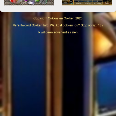
Copyright
Gokkasten Gokken
2026
Verantwoord Gokken Info, Wat kost gokken jou? Stop op tijd, 18+
Ik wil geen advertenties zien.