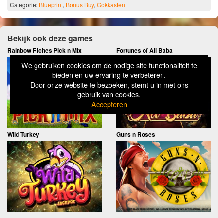
Categorie:
Blueprint
,
Bonus Buy
,
Gokkasten
Bekijk ook deze games
Rainbow Riches Pick n Mix
Fortunes of Ali Baba
We gebruiken cookies om de nodige site functionaliteit te
bieden en uw ervaring te verbeteren.
Door onze website te bezoeken, stemt u in met ons
gebruik van cookies.
Accepteren
Wild Turkey
Guns n Roses