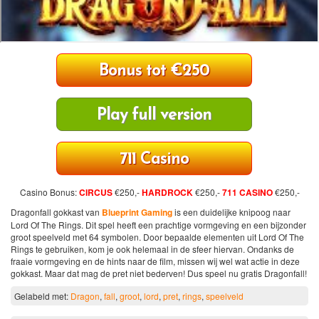
Bonus tot €250
Play full version
711 Casino
Casino Bonus:
CIRCUS
€250,-
HARDROCK
€250,-
711 CASINO
€250,-
Dragonfall gokkast van
Blueprint Gaming
is een duidelijke knipoog naar
Lord Of The Rings. Dit spel heeft een prachtige vormgeving en een bijzonder
groot speelveld met 64 symbolen. Door bepaalde elementen uit Lord Of The
Rings te gebruiken, kom je ook helemaal in de sfeer hiervan. Ondanks de
fraaie vormgeving en de hints naar de film, missen wij wel wat actie in deze
gokkast. Maar dat mag de pret niet bederven! Dus speel nu gratis Dragonfall!
Gelabeld met:
Dragon
,
fall
,
groot
,
lord
,
pret
,
rings
,
speelveld