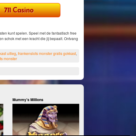
tot €250
sten kunt spelen. Speel met de fantastisch free
en schok met een kracht die jij bepaalt. Ontvang
ast uitleg
,
frankenslots monster gratis gokkast
,
ts monster
Mummy's Millions