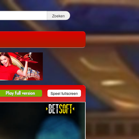
Speel fullscreen
Play full version