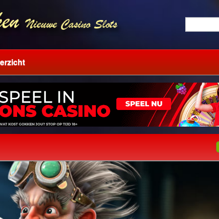
erzicht