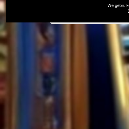
We gebruike