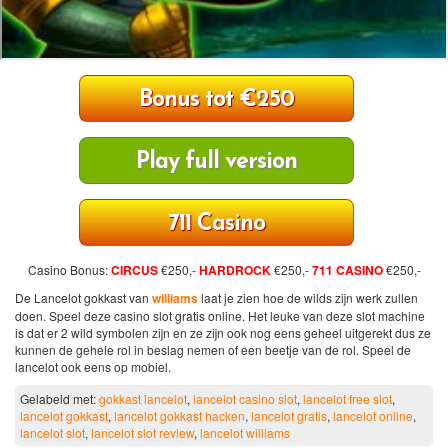
Bonus tot €250
Play full version
711 Casino
Casino Bonus:
CIRCUS
€250,-
HARDROCK
€250,-
711 CASINO
€250,-
De Lancelot gokkast van
williams
laat je zien hoe de wilds zijn werk zullen
doen. Speel deze casino slot gratis online. Het leuke van deze slot machine
is dat er 2 wild symbolen zijn en ze zijn ook nog eens geheel uitgerekt dus ze
kunnen de gehele rol in beslag nemen of een beetje van de rol. Speel de
lancelot ook eens op mobiel.
Gelabeld met:
gokkast lancelot
,
lancelot casino slot
,
lancelot free slot
,
lancelot gokkast
,
lancelot gokkast hacken
,
lancelot gratis
,
lancelot online
,
lancelot slot
,
lancelot slot review
,
lancelot williams