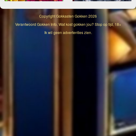
Copyright
Gokkasten Gokken
2026
Verantwoord Gokken Info, Wat kost gokken jou? Stop op tijd, 18+
Ik wil geen advertenties zien.