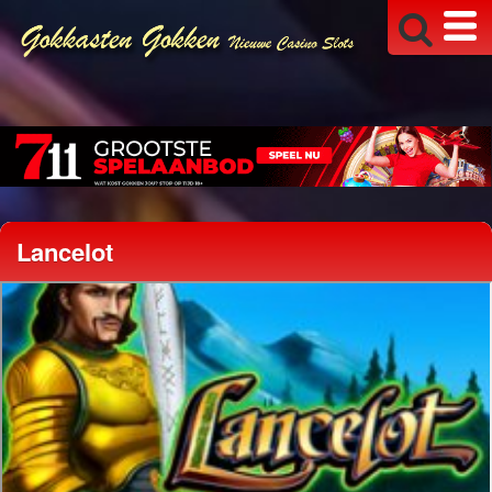
Lancelot