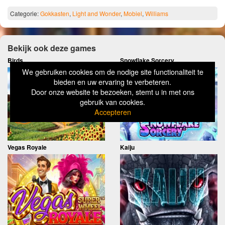
Categorie:
Gokkasten
,
Light and Wonder
,
Mobiel
,
Williams
Bekijk ook deze games
Birds
Snowflake Sorcery
We gebruiken cookies om de nodige site functionaliteit te
bieden en uw ervaring te verbeteren.
Door onze website te bezoeken, stemt u in met ons
gebruik van cookies.
Accepteren
Vegas Royale
Kaiju