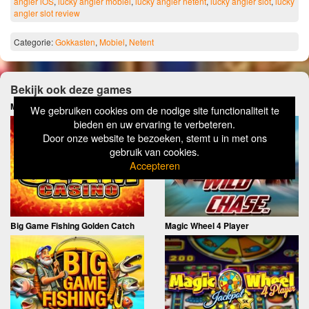
angler iOS
,
lucky angler mobiel
,
lucky angler netent
,
lucky angler slot
,
lucky
angler slot review
Categorie:
Gokkasten
,
Mobiel
,
Netent
Bekijk ook deze games
Mega Slam
The Wild Chase
We gebruiken cookies om de nodige site functionaliteit te
bieden en uw ervaring te verbeteren.
Door onze website te bezoeken, stemt u in met ons
gebruik van cookies.
Accepteren
Big Game Fishing Golden Catch
Magic Wheel 4 Player