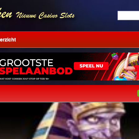
erzicht