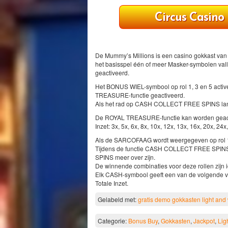
Bonus tot €25
De Mummy’s Millions is een casino gokkast van L
het basisspel één of meer Masker-symbolen va
geactiveerd.
Het BONUS WIEL-symbool op rol 1, 3 en 5 acti
TREASURE-functie geactiveerd.
Als het rad op CASH COLLECT FREE SPINS land
De ROYAL TREASURE-functie kan worden geacti
Inzet: 3x, 5x, 6x, 8x, 10x, 12x, 13x, 16x, 20x, 24x
Als de SARCOFAAG wordt weergegeven op rol 1 
Tijdens de functie CASH COLLECT FREE SPINS w
SPINS meer over zijn.
De winnende combinaties voor deze rollen zijn
Elk CASH-symbool geeft een van de volgende veelv
Totale Inzet.
Gelabeld met:
gratis demo gokkasten light an
Categorie:
Bonus Buy
,
Gokkasten
,
Jackpot
,
Lig