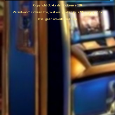
Copyright
Gokkasten Gokken
2026
Verantwoord Gokken Info, Wat kost gokken jou? Stop op tijd, 18+
Ik wil geen advertenties zien.