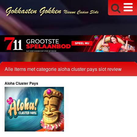
Alle items met categorie aloha cluster pays slot review
Aloha Cluster Pays