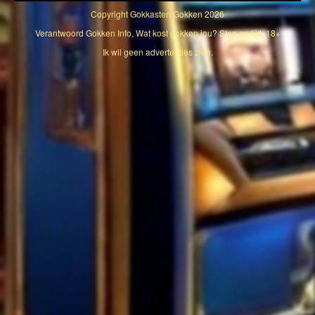
Copyright
Gokkasten Gokken
2026
Verantwoord Gokken Info, Wat kost gokken jou? Stop op tijd, 18+
Ik wil geen advertenties zien.