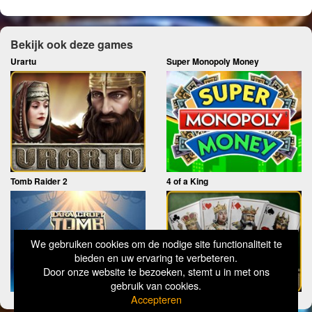
Bekijk ook deze games
Urartu
Super Monopoly Money
Tomb Raider 2
4 of a King
We gebruiken cookies om de nodige site functionaliteit te
bieden en uw ervaring te verbeteren.
Door onze website te bezoeken, stemt u in met ons
gebruik van cookies.
Accepteren