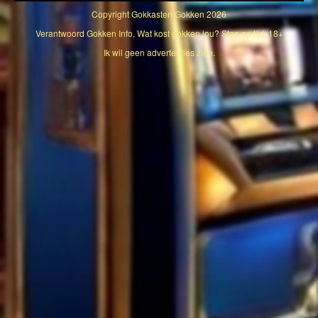
Copyright
Gokkasten Gokken
2026
Verantwoord Gokken Info, Wat kost gokken jou? Stop op tijd, 18+
Ik wil geen advertenties zien.