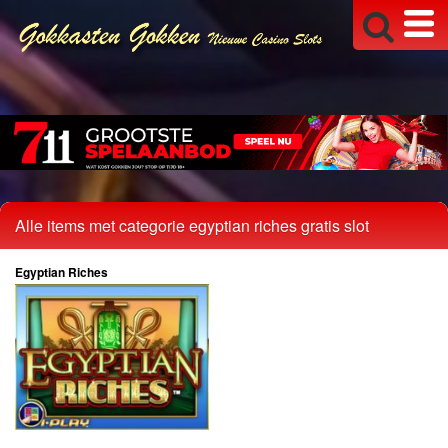
Alle items met categorie egyptian riches gratis slot
Egyptian Riches