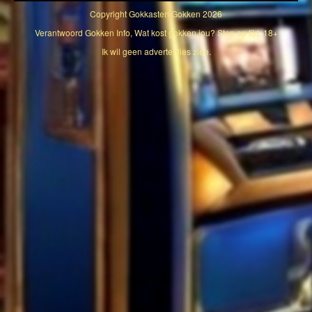
Copyright
Gokkasten Gokken
2026
Verantwoord Gokken Info, Wat kost gokken jou? Stop op tijd, 18+
Ik wil geen advertenties zien.