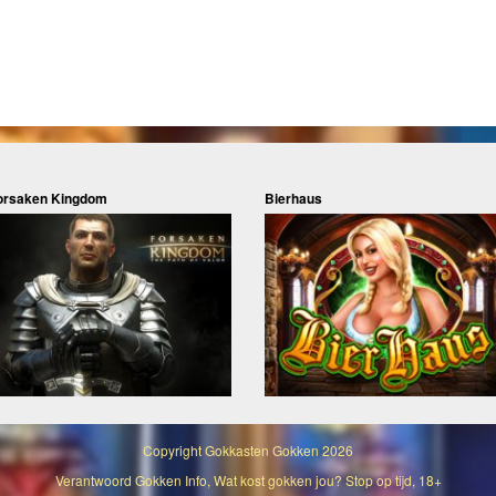
orsaken Kingdom
Bierhaus
Copyright
Gokkasten Gokken
2026
Verantwoord Gokken Info, Wat kost gokken jou? Stop op tijd, 18+