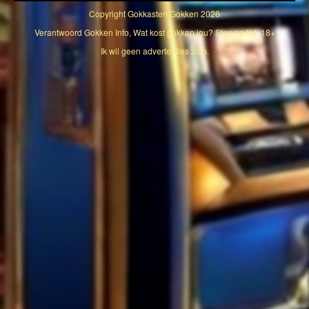
Copyright
Gokkasten Gokken
2026
Verantwoord Gokken Info, Wat kost gokken jou? Stop op tijd, 18+
Ik wil geen advertenties zien.