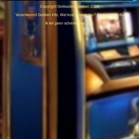
Copyright
Gokkasten Gokken
2026
Verantwoord Gokken Info, Wat kost gokken jou? Stop op tijd, 18+
Ik wil geen advertenties zien.