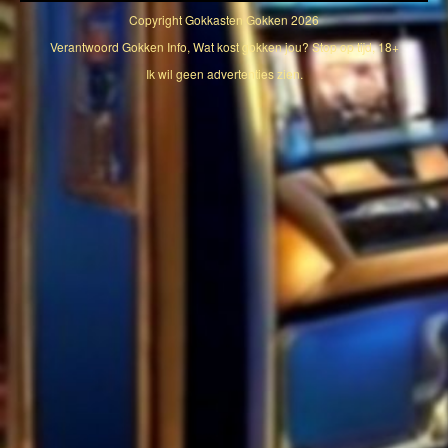
Copyright
Gokkasten Gokken
2026
Verantwoord Gokken Info, Wat kost gokken jou? Stop op tijd, 18+
Ik wil geen advertenties zien.