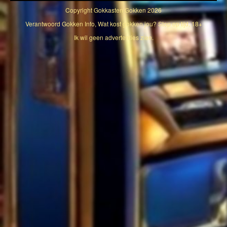
Copyright
Gokkasten Gokken
2026
Verantwoord Gokken Info, Wat kost gokken jou? Stop op tijd, 18+
Ik wil geen advertenties zien.