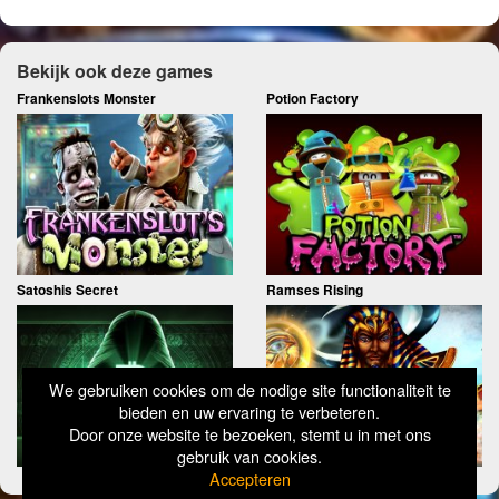
Bekijk ook deze games
Frankenslots Monster
Potion Factory
Satoshis Secret
Ramses Rising
We gebruiken cookies om de nodige site functionaliteit te
bieden en uw ervaring te verbeteren.
Door onze website te bezoeken, stemt u in met ons
gebruik van cookies.
Accepteren