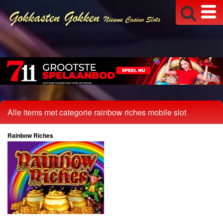
Alle items met categorie rainbow riches mobile slot
Rainbow Riches