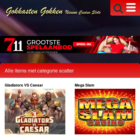
Alle items met categorie scatter
Gladiators VS Caesar
Mega Slam