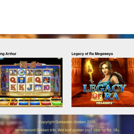
ing Arthur
Legacy of Ra Megaways
Copyright
Gokkasten Gokken
2026
Verantwoord Gokken Info, Wat kost gokken jou? Stop op tijd, 18+