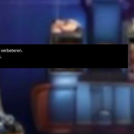
 verbeteren.
.