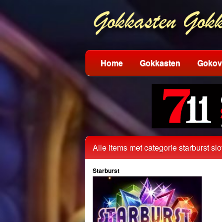
Home
Gokkasten
Gokov
Alle items met categorie starburst slo
Starburst