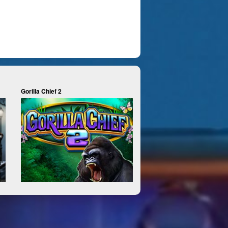
Gorilla Chief 2