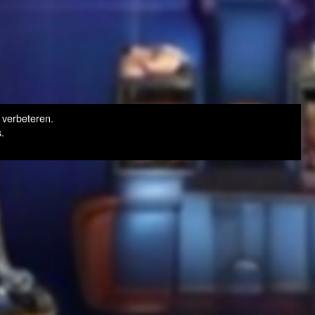
 verbeteren.
.