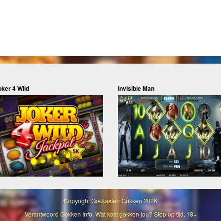
oker 4 Wild
Invisible Man
Copyright
Gokkasten Gokken
2026
Verantwoord Gokken Info, Wat kost gokken jou? Stop op tijd, 18+