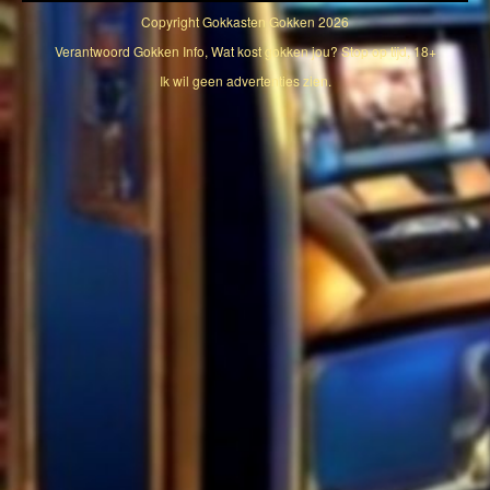
Copyright
Gokkasten Gokken
2026
Verantwoord Gokken Info, Wat kost gokken jou? Stop op tijd, 18+
Ik wil geen advertenties zien.