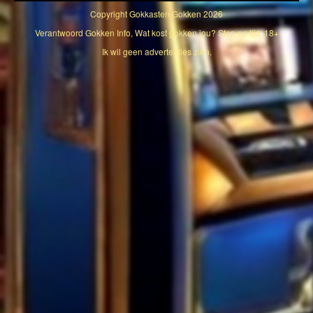
Copyright
Gokkasten Gokken
2026
Verantwoord Gokken Info, Wat kost gokken jou? Stop op tijd, 18+
Ik wil geen advertenties zien.