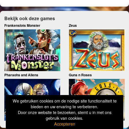
Bekijk ook deze games
Frankenslots Monster
Zeus
Pharaohs and Aliens
Guns n Roses
We gebruiken cookies om de nodige site functionaliteit te
bieden en uw ervaring te verbeteren.
Door onze website te bezoeken, stemt u in met ons
gebruik van cookies.
Accepteren