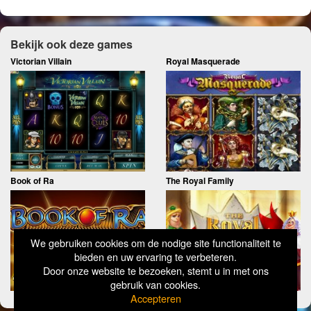
Bekijk ook deze games
Victorian Villain
Royal Masquerade
Book of Ra
The Royal Family
We gebruiken cookies om de nodige site functionaliteit te
bieden en uw ervaring te verbeteren.
Door onze website te bezoeken, stemt u in met ons
gebruik van cookies.
Accepteren