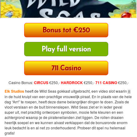
Circus Casino
Play full version
Welkomst Bonus
Casino Bonus:
CIRCUS
€250,-
HARDROCK
€250,-
711 CASINO
€250,-
Elk Studios
heeft de Wild Seas gokkast uitgebracht, een video slot waarin jij
in de huid kruipt van een prachtige vrouwelijk piraat. En in plaats van de hele
dag “Arr!” te roepen, heeft deze dame belangrijker dingen te doen. Zoals de
vloot verslaan en de buit binnenslepen. Wild Seas ziet er in ieder geval
super uit, met prachtig ontworpen symbolen, mooie felle kleuren en een
achtergrond waarop je de pirateneilanden ziet liggen. De rollen draaien
heerlijk soepel en we kunnen alvast verklappen dat de bonusronde enorm
leuk bedacht is en al net zo onderhoudend. Probeer dit spel nu helemaal
gratis!