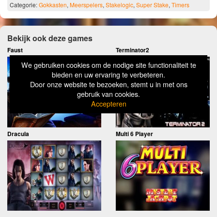
Categorie:
Gokkasten
,
Meerspelers
,
Stakelogic
,
Super Stake
,
Timers
Bekijk ook deze games
Faust
Terminator2
We gebruiken cookies om de nodige site functionaliteit te
bieden en uw ervaring te verbeteren.
Door onze website te bezoeken, stemt u in met ons
gebruik van cookies.
Accepteren
Dracula
Multi 6 Player