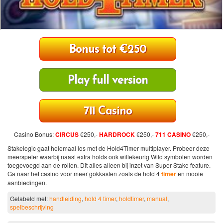
Bonus tot €250
Play full version
711 Casino
Casino Bonus:
CIRCUS
€250,-
HARDROCK
€250,-
711 CASINO
€250,-
Stakelogic gaat helemaal los met de Hold4Timer multiplayer. Probeer deze
meerspeler waarbij naast extra holds ook willekeurig Wild symbolen worden
toegevoegd aan de rollen. Dit alles alleen bij inzet van Super Stake feature.
Ga naar het casino voor meer gokkasten zoals de hold 4
timer
en mooie
aanbiedingen.
Gelabeld met:
handleiding
,
hold 4 timer
,
holdtimer
,
manual
,
spelbeschrijving