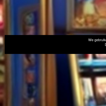
We gebruike