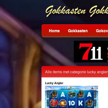
Home
Gokkasten
Gokov
Alle items met categorie lucky angle
Lucky Angler