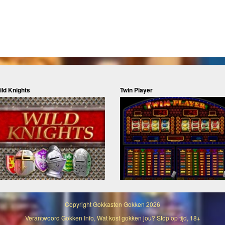
ild Knights
Twin Player
Copyright
Gokkasten Gokken
2026
Verantwoord Gokken Info, Wat kost gokken jou? Stop op tijd, 18+