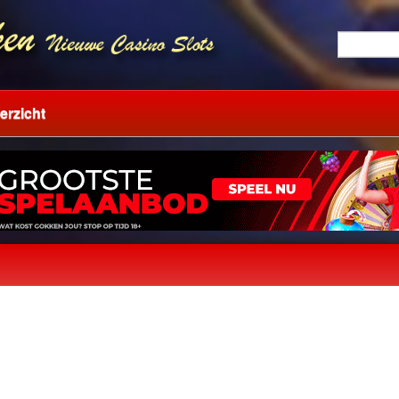
erzicht