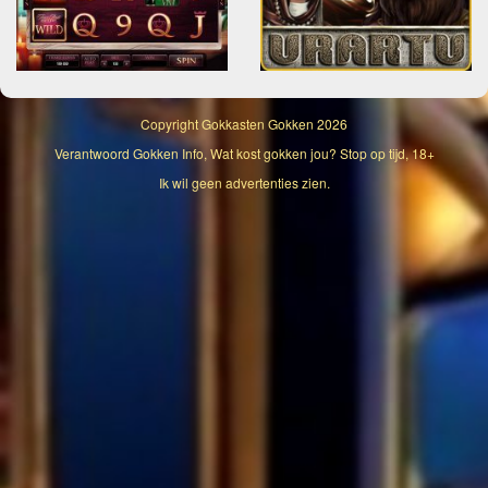
Copyright
Gokkasten Gokken
2026
Verantwoord Gokken Info, Wat kost gokken jou? Stop op tijd, 18+
Ik wil geen advertenties zien.