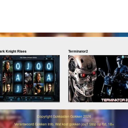
ark Knight Rises
Terminator2
Copyright
Gokkasten Gokken
2026
Verantwoord Gokken Info, Wat kost gokken jou? Stop op tijd, 18+